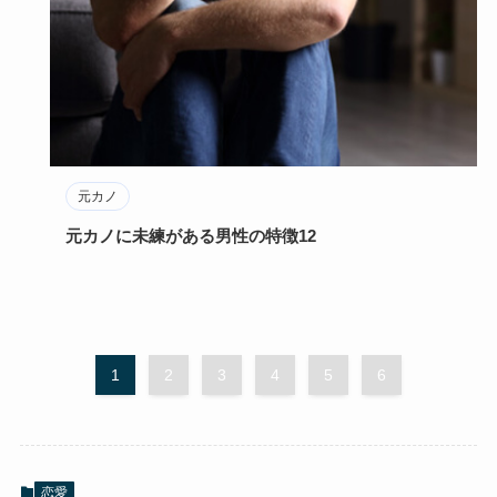
元カノ
元カノに未練がある男性の特徴12
1
2
3
4
5
6
恋愛