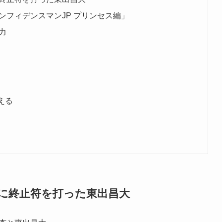
ンフィデンスマンJP プリンセス編」
力
える
に終止符を打った東出昌大