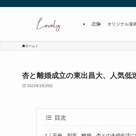
恋愛
オリジナル漫
ホーム
杏と離婚成立の東出昌大、人気低
2022年3月29日
目次
不倫、別居、離婚。杏との夫婦生活に