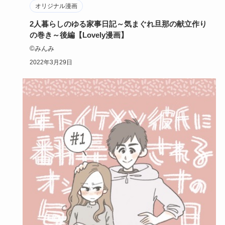
オリジナル漫画
2人暮らしのゆる家事日記～気まぐれ旦那の献立作り
の巻き～後編【Lovely漫画】
©みんみ
2022年3月29日