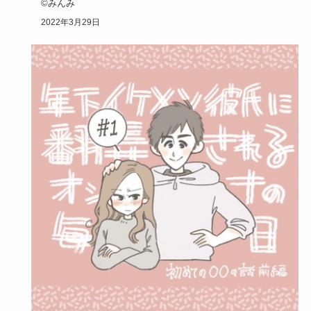
©みんみ
2022年3月29日