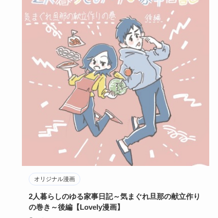
オリジナル漫画
2人暮らしのゆる家事日記～気まぐれ旦那の献立作り
の巻き～後編【Lovely漫画】