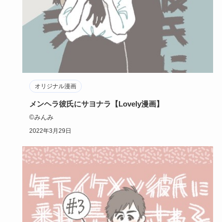
オリジナル漫画
メンヘラ彼氏にサヨナラ【Lovely漫画】
©みんみ
2022年3月29日