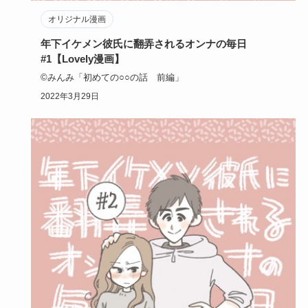
オリジナル漫画
年下イケメン彼氏に翻弄されるオンナの毎日
#1【Lovely漫画】
©みんみ「初めての○○の話 前編」
2022年3月29日