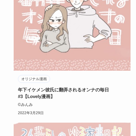
オリジナル漫画
年下イケメン彼氏に翻弄されるオンナの毎日
#3【Lovely漫画】
©みんみ
2022年3月29日