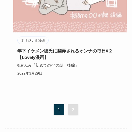
オリジナル漫画
年下イケメン彼氏に翻弄されるオンナの毎日#２
【Lovely漫画】
©みんみ「初めての○○の話 後編」
2022年3月29日
1
2