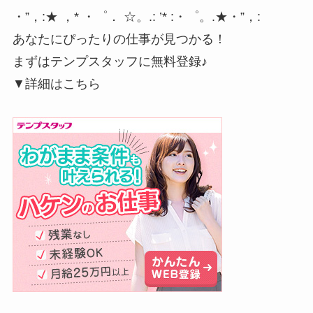
・”，:★ ，* ・゜． ☆。.: ’* :・゜。.★・”，:
あなたにぴったりの仕事が見つかる！
まずはテンプスタッフに無料登録♪
▼詳細はこちら