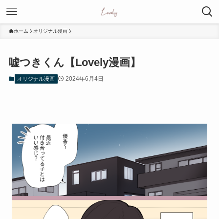
ホーム
オリジナル漫画
嘘つきくん【Lovely漫画】
2024年6月4日
オリジナル漫画