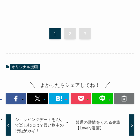
1
2
3
オリジナル漫画
よかったらシェアしてね！
ショッピングデートを2人
普通の愛情をくれる先輩
で楽しむには？買い物中の
【Lovely漫画】
行動がカギ！