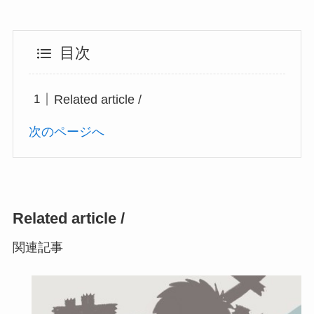
目次
Related article /
次のページへ
Related article /
関連記事