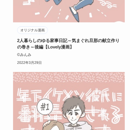
オリジナル漫画
2人暮らしのゆる家事日記～気まぐれ旦那の献立作り
の巻き～後編【Lovely漫画】
©みんみ
2022年3月29日