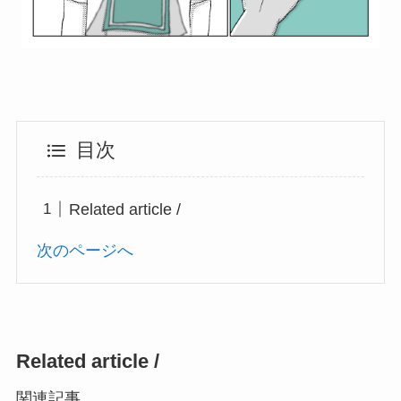
目次
Related article /
次のページへ
Related article /
関連記事