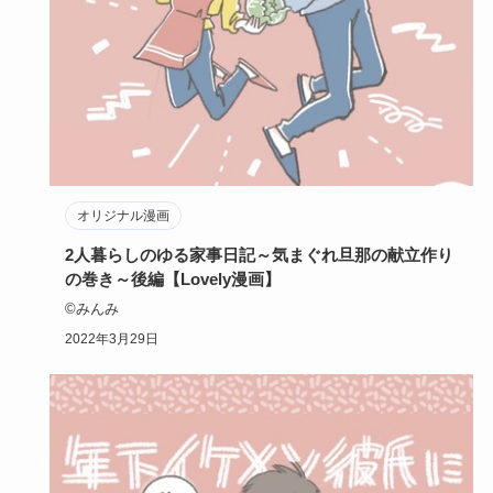
オリジナル漫画
2人暮らしのゆる家事日記～気まぐれ旦那の献立作り
の巻き～後編【Lovely漫画】
©みんみ
2022年3月29日