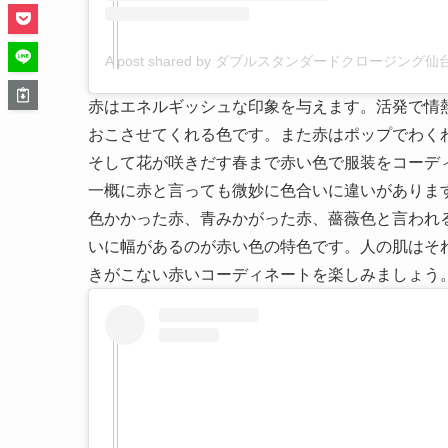
A post shared by ダブルスタンダードクロージング仙台パル
赤はエネルギッシュな印象を与えます。活発で情
おこさせてくれる色です。また赤はポップでわく
そして花が咲きだす春まで赤い色で服装をコーデ
一概に赤と言っても微妙に色合いに違いがありま
色かかった赤、青みかがった赤、薔薇色と言われ
いに幅があるのが赤い色の特色です。人の肌はそ
きがこない赤いコーディネートを楽しみましょう