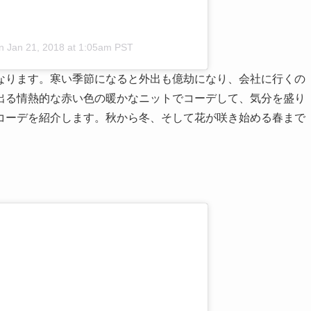
n
Jan 21, 2018 at 1:05am PST
なります。寒い季節になると外出も億劫になり、会社に行くの
出る情熱的な赤い色の暖かなニットでコーデして、気分を盛り
コーデを紹介します。秋から冬、そして花が咲き始める春まで