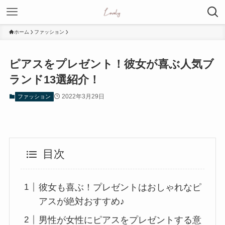
ホーム
ファッション
ピアスをプレゼント！彼女が喜ぶ人気ブ
ランド13選紹介！
2022年3月29日
ファッション
目次
彼女も喜ぶ！プレゼントはおしゃれなピ
アスが絶対おすすめ♪
男性が女性にピアスをプレゼントする意