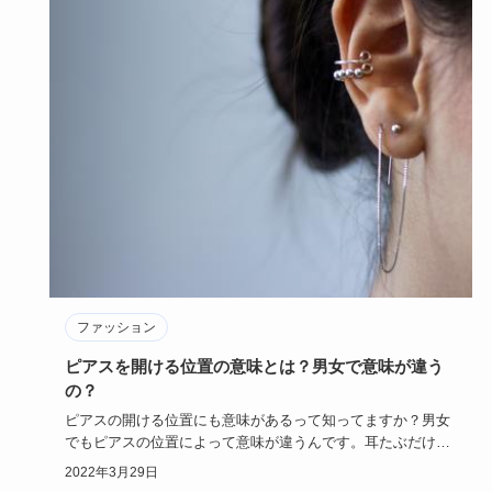
ファッション
ピアスを開ける位置の意味とは？男女で意味が違う
の？
ピアスの開ける位置にも意味があるって知ってますか？男女
でもピアスの位置によって意味が違うんです。耳たぶだけに
開けている人も…
2022年3月29日