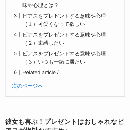
味や心理とは？
ピアスをプレゼントする意味や心理
（１）可愛くなって欲しい
ピアスをプレゼントする意味や心理
（２）束縛したい
ピアスをプレゼントする意味や心理
（３）いつも一緒に居たい
Related article /
次のページへ
彼女も喜ぶ！プレゼントはおしゃれなピ