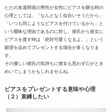
ただの友達関係の男性が女性にピアスを贈る時の
心理としては、「なんとなく似合いそうだから」
「いつも同じようなピアスを付けているから」と
いう曖昧な理由であるのに対し、彼氏から彼女に
ピアスを渡す時は「絶対可愛くなるよ。」という
願望を込めてプレゼントする場合が多くなりま
す。
その優しい彼氏の気持ちに彼女も思わず心がとき
めいてしまうかもしれませんね。
ピアスをプレゼントする意味や心理
（２）束縛したい