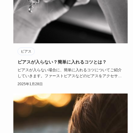
ピアス
ピアスが入らない？簡単に入れるコツとは？
ピアスが入らない場合に、簡単に入れるコツについてご紹介
していきます。ファーストピアスなどのピアスをアクセサリ
ーの一部として…
2025年1月28日