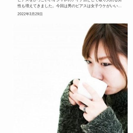
性も増えてきました。今回は男のピアスは女子ウケがいいの
かどうか、女子…
2022年3月29日