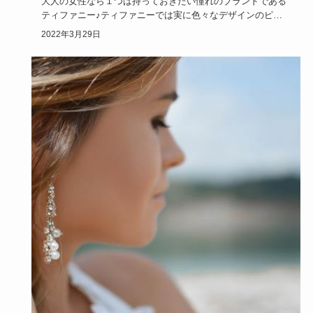
大人の女性なら１つは持っておきたい憧れのブランドである
ティファニー♪ティファニーでは実に色々なデザインのピア
スが販売されて…
2022年3月29日