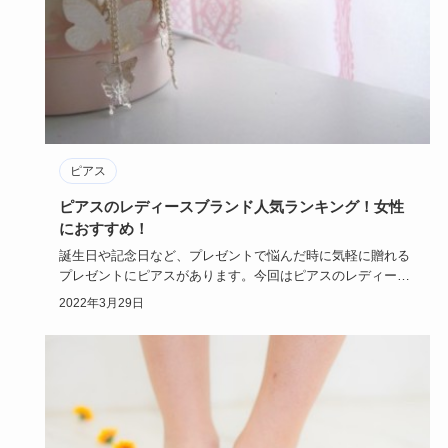
ピアス
ピアスのレディースブランド人気ランキング！女性
におすすめ！
誕生日や記念日など、プレゼントで悩んだ時に気軽に贈れる
プレゼントにピアスがあります。今回はピアスのレディース
ブランド人気ラ…
2022年3月29日