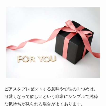
ピアスをプレゼントする意味や心理の１つめは、
可愛くなって欲しいという非常にシンプルで純粋
な気持ちが見られる場合がよくあります。