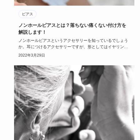
ピアス
ノンホールピアスとは？落ちない痛くない付け方を
解説します！
ノンホールピアスというアクセサリーを知っているでしょう
か。耳につけるアクセサリーですが、形としてはイヤリング
に近いアクセサ…
2022年3月29日