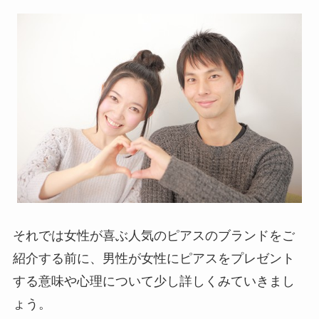
それでは女性が喜ぶ人気のピアスのブランドをご
紹介する前に、男性が女性にピアスをプレゼント
する意味や心理について少し詳しくみていきまし
ょう。