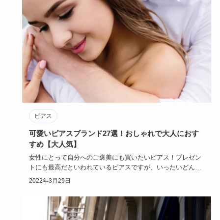
ピアス
可愛いピアスブランド27選！おしゃれで大人におす
すめ【大人気】
女性にとって自分へのご褒美にも買いたいピアス！プレゼン
トにも最高だといわれているピアスですが、いったいどんな
ブランドのピア…
2022年3月29日