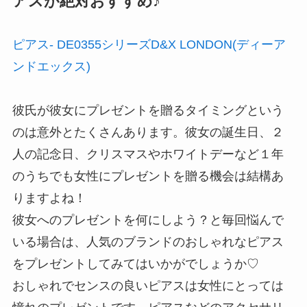
アスが絶対おすすめ♪
ピアス- DE0355シリーズD&X LONDON(ディーア
ンドエックス)
彼氏が彼女にプレゼントを贈るタイミングという
のは意外とたくさんあります。彼女の誕生日、２
人の記念日、クリスマスやホワイトデーなど１年
のうちでも女性にプレゼントを贈る機会は結構あ
りますよね！
彼女へのプレゼントを何にしよう？と毎回悩んで
いる場合は、人気のブランドのおしゃれなピアス
をプレゼントしてみてはいかがでしょうか♡
おしゃれでセンスの良いピアスは女性にとっては