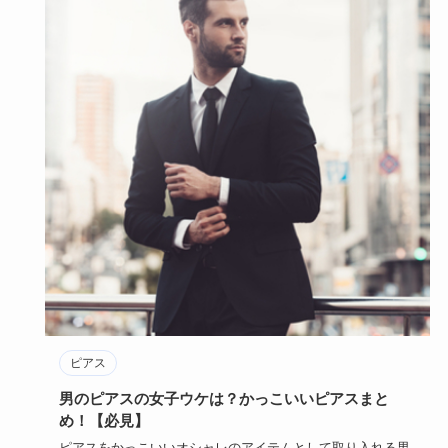
ピアス
男のピアスの女子ウケは？かっこいいピアスまと
め！【必見】
ピアスをかっこいいオシャレのアイテムとして取り入れる男