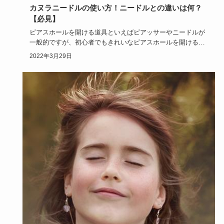
カヌラニードルの使い方！ニードルとの違いは何？
【必見】
ピアスホールを開ける道具といえばピアッサーやニードルが
一般的ですが、初心者でもきれいなピアスホールを開けるこ
とができるカヌ…
2022年3月29日