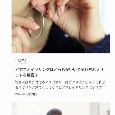
ピアス
ピアスとイヤリングはどっちがいい？それぞれメリ
ットを解説！
皆さんは耳に付けるアクセサリーはピアス派ですか？それと
もイヤリング派でしょうか？ピアスとイヤリングはそれぞれ
異なった特徴が…
2022年3月29日