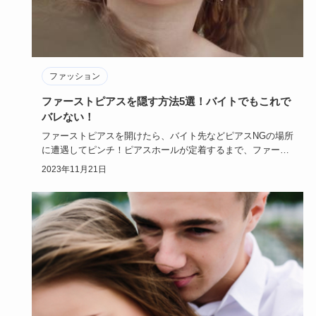
ファッション
ファーストピアスを隠す方法5選！バイトでもこれで
バレない！
ファーストピアスを開けたら、バイト先などピアスNGの場所
に遭遇してピンチ！ピアスホールが定着するまで、ファース
トピアスは外…
2023年11月21日