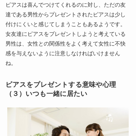
ピアスは喜んでつけてくれるのに対し、ただの友
達である男性からプレゼントされたピアスは少し
付けにくいと感じてしまうこともあるようです。
女友達にピアスをプレゼントしようと考えている
男性は、女性との関係性をよく考えて女性に不快
感を与えないように注意しなければいけません
ね。
ピアスをプレゼントする意味や心理
（３）いつも一緒に居たい