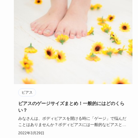
ピアス
ピアスのゲージサイズまとめ！一般的にはどのくら
い？
みなさんは、ボディピアスを開ける時に「ゲージ」で悩んだ
ことはありませんか？ボディピアスには一般的なピアスと違
って、「ゲージ…
2022年3月29日