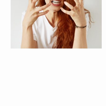
LINEテクニック
「キモい！」男からの気持ち悪いLINE15選！これは
ドン引き！
LINEがこれだけ普及する現代だからこその悩み、それは男性
からの「キモいLINE。」勘違いLINEから、エチケットに反す
る…
2022年3月29日