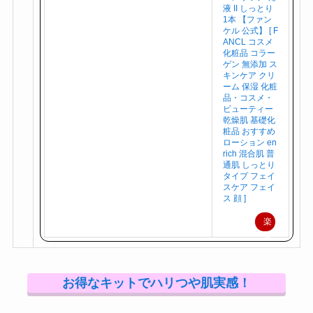
エンリッチ 乳
液 II しっとり
1本 【ファン
ケル 公式】 [ F
ANCL コスメ
化粧品 コラー
ゲン 無添加 ス
キンケア クリ
ーム 保湿 化粧
品・コスメ・
ビューティー
乾燥肌 基礎化
粧品 おすすめ
ローション en
rich 混合肌 普
通肌 しっとり
タイプ フェイ
スケア フェイ
ス 顔 ]
楽
天
で
購
お得なキットでハリつや肌実感！
入