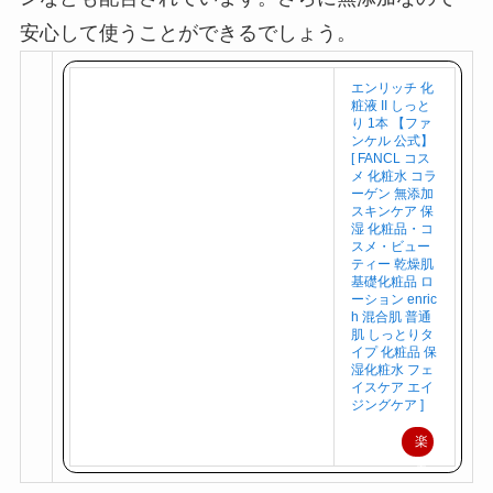
安心して使うことができるでしょう。
エンリッチ 化
粧液 II しっと
り 1本 【ファ
ンケル 公式】
[ FANCL コス
メ 化粧水 コラ
ーゲン 無添加
スキンケア 保
湿 化粧品・コ
スメ・ビュー
ティー 乾燥肌
基礎化粧品 ロ
ーション enric
h 混合肌 普通
肌 しっとりタ
イプ 化粧品 保
湿化粧水 フェ
イスケア エイ
ジングケア ]
楽