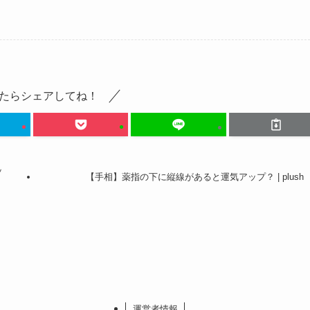
たらシェアしてね！
ッ
【手相】薬指の下に縦線があると運気アップ？ | plush
運営者情報