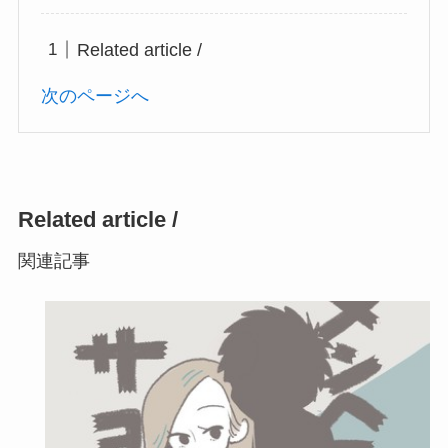
Related article /
次のページへ
Related article /
関連記事