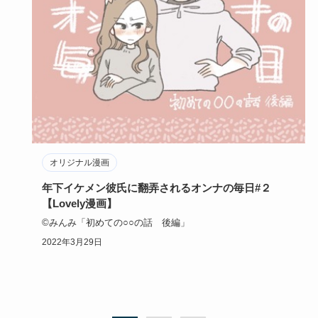
オリジナル漫画
年下イケメン彼氏に翻弄されるオンナの毎日#２
【Lovely漫画】
©みんみ「初めての○○の話 後編」
2022年3月29日