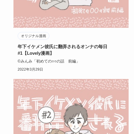
オリジナル漫画
年下イケメン彼氏に翻弄されるオンナの毎日
#1【Lovely漫画】
©みんみ「初めての○○の話 前編」
2022年3月29日