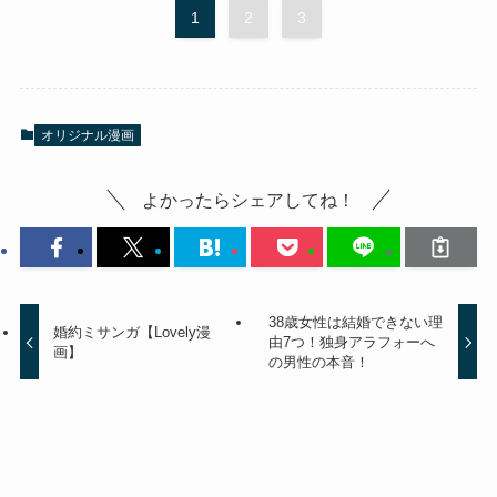
1
2
3
オリジナル漫画
よかったらシェアしてね！
38歳女性は結婚できない理
婚約ミサンガ【Lovely漫
由7つ！独身アラフォーへ
画】
の男性の本音！