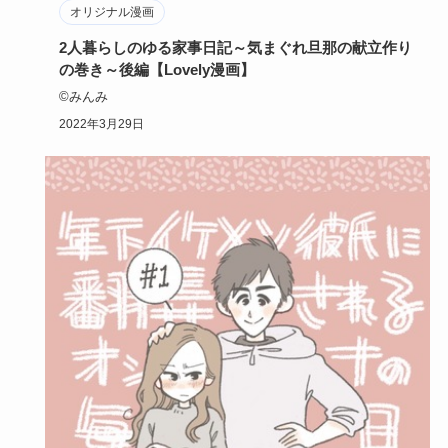
オリジナル漫画
2人暮らしのゆる家事日記～気まぐれ旦那の献立作り
の巻き～後編【Lovely漫画】
©みんみ
2022年3月29日