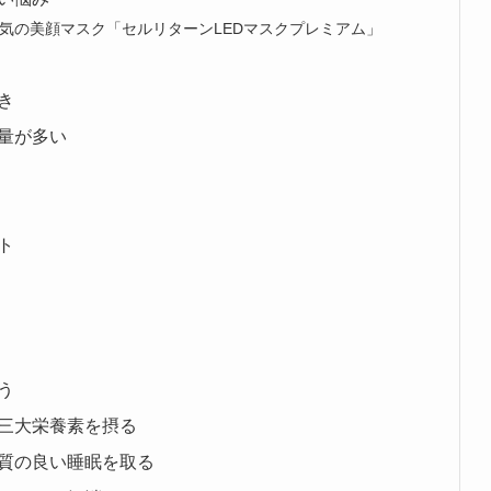
気の美顔マスク「セルリターンLEDマスクプレミアム」
き
量が多い
ト
う
三大栄養素を摂る
質の良い睡眠を取る