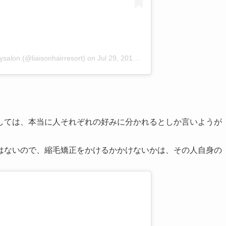
on (@liaisonhairresort)
on
Jul 29, 2016 at 3:53pm PDT
？
しては、本当に人それぞれの好みに分かれるとしか言いようが
はないので、縮毛矯正をかけるかかけないかは、その人自身の