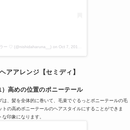
ー ♡ (@nishidaharuna__)
on
Oct 7, 2018 at 2:57am PDT
ップヘアアレンジ【セミディ】
1）高めの位置のポニーテール
プは、髪を全体的に巻いて、毛束でぐるっとポニーテールの毛
ットの高めポニーテールのヘアスタイルにすることができま
トな印象になります。