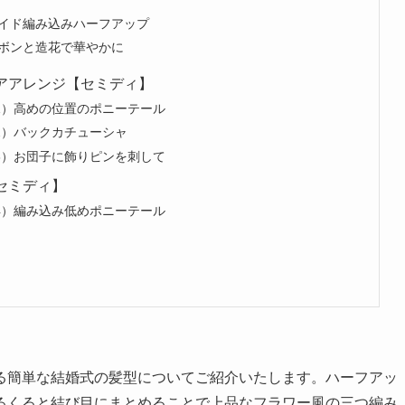
サイド編み込みハーフアップ
リボンと造花で華やかに
ヘアアレンジ【セミディ】
1）高めの位置のポニーテール
2）バックカチューシャ
3）お団子に飾りピンを刺して
【セミディ】
4）編み込み低めポニーテール
る簡単な結婚式の髪型についてご紹介いたします。ハーフアッ
るくると結び目にまとめることで上品なフラワー風の三つ編み