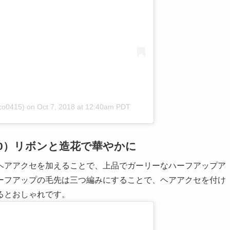
co0415)
on
Oct 7, 2018 at 12:40am PDT
0）リボンと造花で華やかに
ヘアアクセを加えることで、上品でガーリーなハーフアップア
ーフアップの毛先は三つ編みにすることで、ヘアアクセを付け
るとおしゃれです。