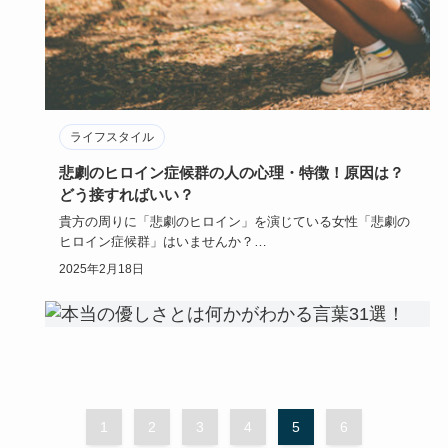
ライフスタイル
悲劇のヒロイン症候群の人の心理・特徴！原因は？
どう接すればいい？
貴方の周りに「悲劇のヒロイン」を演じている女性「悲劇の
ヒロイン症候群」はいませんか？
物語の世界に浸り「ああ私なんて不幸…
2025年2月18日
1
2
3
4
5
6