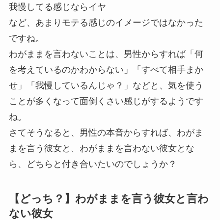
我慢してる感じならイヤ
など、あまりモテる感じのイメージではなかった
ですね。
わがままを言わないことは、男性からすれば「何
を考えているのかわからない」「すべて相手まか
せ」「我慢しているんじゃ？」などと、気を使う
ことが多くなって面倒くさい感じがするようです
ね。
さてそうなると、男性の本音からすれば、わがま
まを言う彼女と、わがままを言わない彼女とな
ら、どちらと付き合いたいのでしょうか？
【どっち？】わがままを言う彼女と言わ
ない彼女