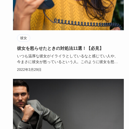
彼女
彼女を怒らせたときの対処法11選！【必見】
いつも温厚な彼女がイライラとしているなと感じてい人や、
今まさに彼女が怒っているという人。このように彼女を怒ら
せたときにどの…
2022年3月29日