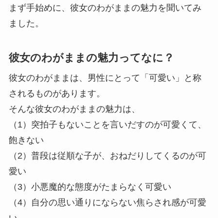
まず手始めに、彼女のわがままの魅力を聞いてみ
ました。
彼女のわがままの魅力ってなに？
彼女のわがままは、男性にとって「可愛い」と称
されるものがあります。
そんな彼女のわがままの魅力は、
（1）突拍子もないことを言いだすのが可愛くて、
飽きない
（2）普段は従順な子が、おねだりしてくるのが可
愛い
（3）小悪魔的な態度がたまらなく可愛い
（4）自分の思い通りにならない焦らされ感が可愛
い