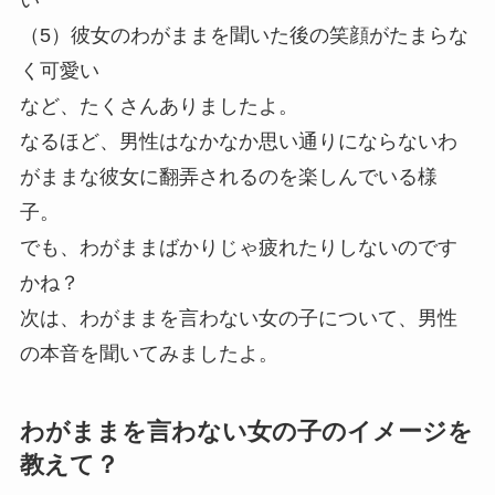
（5）彼女のわがままを聞いた後の笑顔がたまらな
く可愛い
など、たくさんありましたよ。
なるほど、男性はなかなか思い通りにならないわ
がままな彼女に翻弄されるのを楽しんでいる様
子。
でも、わがままばかりじゃ疲れたりしないのです
かね？
次は、わがままを言わない女の子について、男性
の本音を聞いてみましたよ。
わがままを言わない女の子のイメージを
教えて？