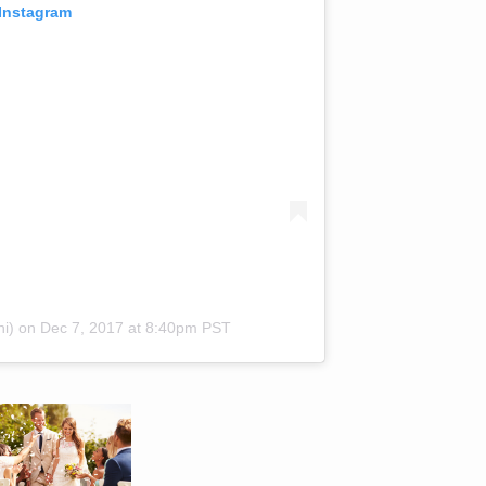
 Instagram
i)
on
Dec 7, 2017 at 8:40pm PST