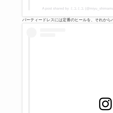
A post shared by ミユミユ (@miyu_shimamu
パーティードレスには定番のヒールを、それから