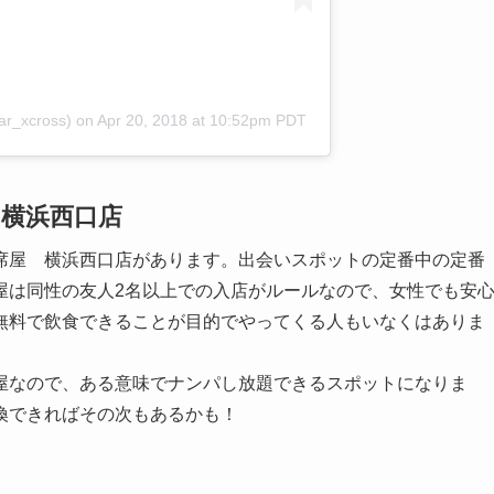
r_xcross)
on
Apr 20, 2018 at 10:52pm PDT
 横浜西口店
席屋 横浜西口店があります。出会いスポットの定番中の定番
屋は同性の友人2名以上での入店がルールなので、女性でも安
無料で飲食できることが目的でやってくる人もいなくはありま
屋なので、ある意味でナンパし放題できるスポットになりま
換できればその次もあるかも！