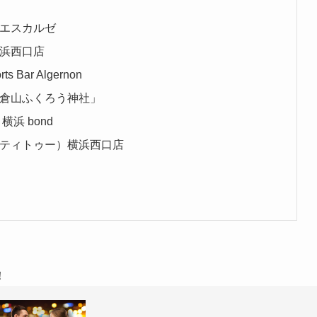
 エスカルゼ
横浜西口店
Bar Algernon
大倉山ふくろう神社」
浜 bond
イティトゥー）横浜西口店
！