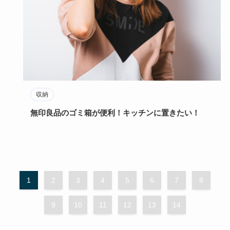
収納
無印良品のゴミ箱が便利！キッチンに置きたい！
1
2
3
4
5
6
7
8
9
10
11
12
13
14