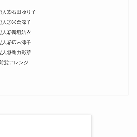
能人⑥石田ゆり子
能人⑦米倉涼子
能人⑧新垣結衣
能人⑨広末涼子
能人⑩剛力彩芽
前髪アレンジ