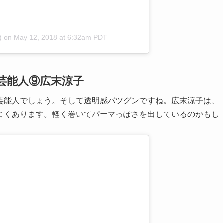
)
on
May 12, 2018 at 6:32am PDT
芸能人⑨広末涼子
芸能人でしょう。そして透明感バツグンですね。広末涼子は、
よくあります。軽く巻いてパーマっぽさを出しているのかもし