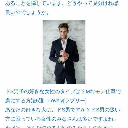
あることを隠しています。どうやって見分ければ
良いのでしょうか。
ドS男子の好きな女性のタイプは？Mなモテ仕草で
虜にする方法5選 | Lovely[ラブリー]
あなたの好きな人は、ドS男ですか？ドS男の扱い
方に困っている女性のみなさんは多いですよね。
今回は、そんな悩める女性のみなさんのために、