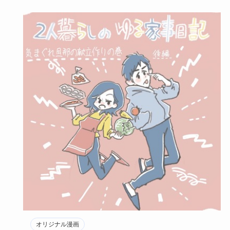
オリジナル漫画