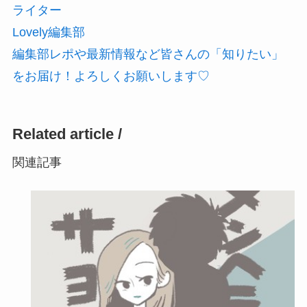
ライター
Lovely編集部
編集部レポや最新情報など皆さんの「知りたい」
をお届け！よろしくお願いします♡
Related article /
関連記事