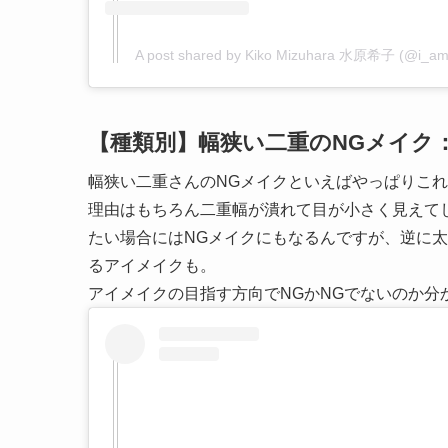
A post shared by Kiko Mizuhara 水原希子 (@i_am
【種類別】幅狭い二重のNGメイク
幅狭い二重さんのNGメイクといえばやっぱりこ
理由はもちろん二重幅が潰れて目が小さく見えて
たい場合にはNGメイクにもなるんですが、逆に
るアイメイクも。
アイメイクの目指す方向でNGかNGでないのか分