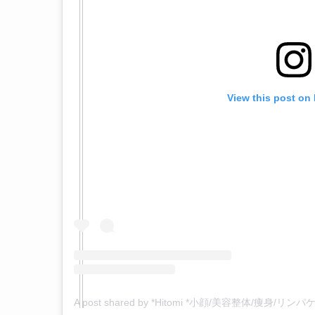
View this post on
A post shared by *Hitomi *小顔/美容整体/痩身/リンパケ