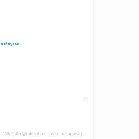
 Instagram
ア/新居浜 (@relaxation_room_nakagawa)
on
Feb 15, 2018 at 11:46p