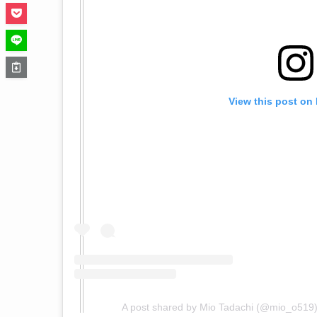
View this post on
A post shared by Mio Tadachi (@mio_o519