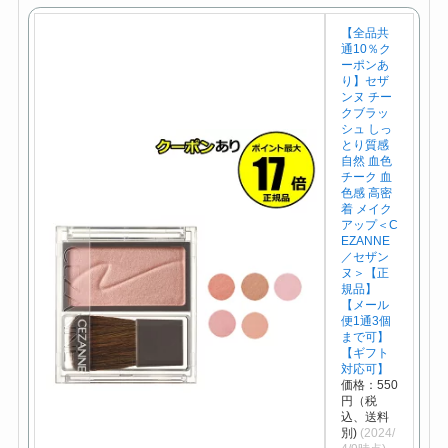
【全品共
通10％ク
ーポンあ
り】セザ
ンヌ チー
クブラッ
シュ しっ
とり質感
自然 血色
チーク 血
色感 高密
着 メイク
アップ＜C
EZANNE
／セザン
ヌ＞【正
規品】
【メール
便1通3個
まで可】
【ギフト
対応可】
価格：550
円（税
込、送料
別)
(2024/