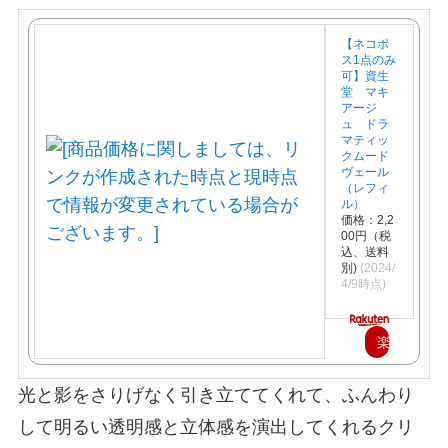
【ネコポ
ス1点のみ
可】資生
堂 マキ
アージ
ュ ドラ
マティッ
クムード
ヴェール
（レフィ
ル）
価格：2,2
00円（税
込、送料
別)
(2024/
4/9時点)
楽
天
光と影をさりげなく引き立ててくれて、ふんわり
で
して明るい透明感と立体感を演出してくれるクリ
購