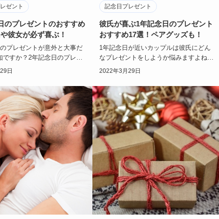
レゼント
記念日プレゼント
日のプレゼントのおすすめ
彼氏が喜ぶ1年記念日のプレゼント
氏や彼女が必ず喜ぶ！
おすすめ17選！ペアグッズも！
日のプレゼントが意外と大事だ
1年記念日が近いカップルは彼氏にどん
知ですか？2年記念日のプレゼ
なプレゼントをしようか悩みますよね。
にするかって、なかなか思いつ
彼氏の欲しいものがわかればいいのです
月29日
2022年3月29日
難しい…
が、まだ彼氏の…