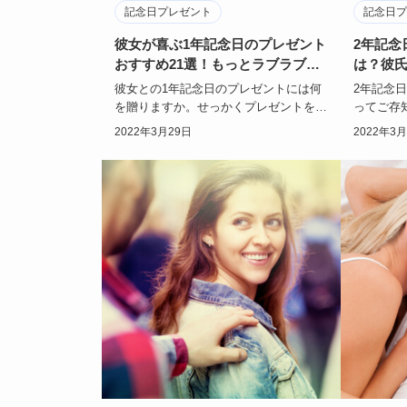
記念日プレゼント
記念日プ
彼女が喜ぶ1年記念日のプレゼント
2年記念
おすすめ21選！もっとラブラブ
は？彼
に！
彼女との1年記念日のプレゼントには何
2年記念
を贈りますか。せっかくプレゼントをす
ってご存
るなら、彼女に喜んでほしいですよね。
ントをな
2022年3月29日
2022年3
今回は彼女が喜…
かなくて