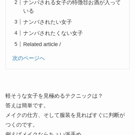
ナンパされる女子の特徴⑪お酒が入って
いる
ナンパされたい女子
ナンパされたくない女子
Related article /
次のページへ
軽そうな女子を見極めるテクニックは？
答えは簡単です。
メイクの仕方、そして服装を見ればすぐに判断が
つくのです。
例えばメイクならちょい派手め。