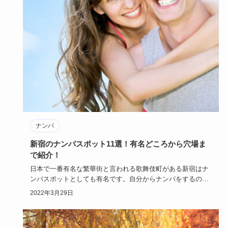
ナンパ
新宿のナンパスポット11選！有名どころから穴場ま
で紹介！
日本で一番有名な繁華街と言われる歌舞伎町がある新宿はナ
ンパスポットとしても有名です。自分からナンパをするのが
苦手な人でも気…
2022年3月29日