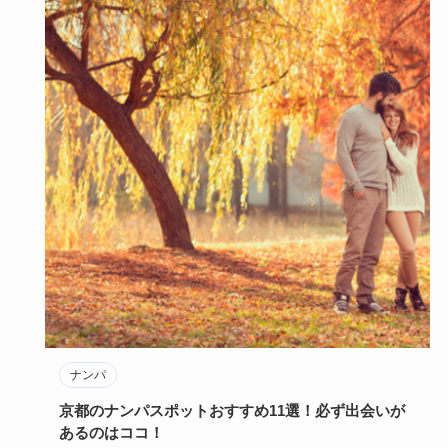
ナンパ
京都のナンパスポットおすすめ11選！必ず出会いが
あるのはココ！