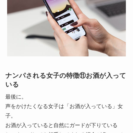
ナンパされる女子の特徴⑪お酒が入って
いる
最後に。
声をかけたくなる女子は「お酒が入っている」女
子。
お酒が入っていると自然にガードが下りている