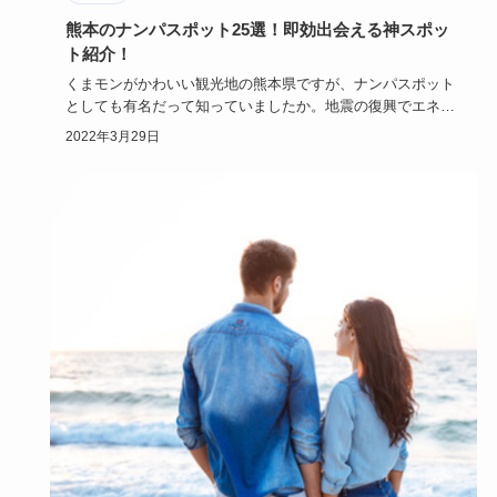
熊本のナンパスポット25選！即効出会える神スポッ
ト紹介！
くまモンがかわいい観光地の熊本県ですが、ナンパスポット
としても有名だって知っていましたか。地震の復興でエネル
ギーのあふれる…
2022年3月29日