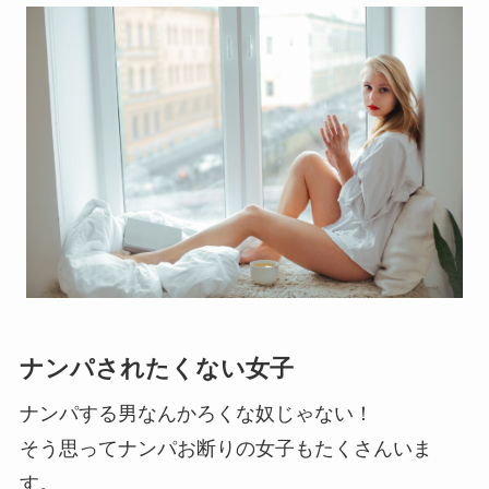
ナンパされたくない女子
ナンパする男なんかろくな奴じゃない！
そう思ってナンパお断りの女子もたくさんいま
す。