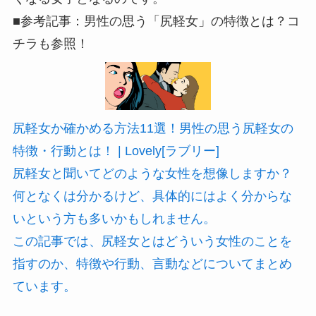
■参考記事：男性の思う「尻軽女」の特徴とは？コ
チラも参照！
尻軽女か確かめる方法11選！男性の思う尻軽女の
特徴・行動とは！ | Lovely[ラブリー]
尻軽女と聞いてどのような女性を想像しますか？
何となくは分かるけど、具体的にはよく分からな
いという方も多いかもしれません。
この記事では、尻軽女とはどういう女性のことを
指すのか、特徴や行動、言動などについてまとめ
ています。