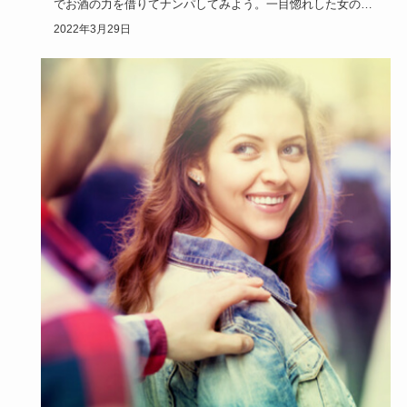
でお酒の力を借りてナンパしてみよう。一目惚れした女の子
にも二次会で気…
2022年3月29日