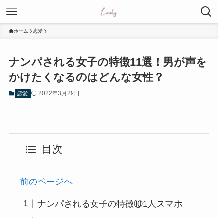
ホーム
恋愛
ナンパされる女子の特徴11選！男が声を
かけたくなるのはどんな女性？
2022年3月29日
恋愛
目次
前のページへ
ナンパされる女子の特徴⑩1人スマホ