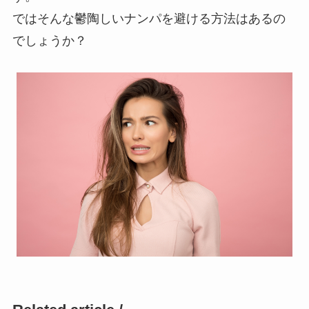
ではそんな鬱陶しいナンパを避ける方法はあるの
でしょうか？