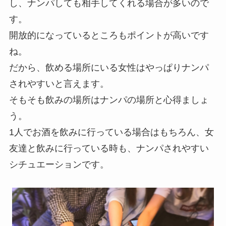
し、ナンパしても相手してくれる場合が多いので
す。
開放的になっているところもポイントが高いです
ね。
だから、飲める場所にいる女性はやっぱりナンパ
されやすいと言えます。
そもそも飲みの場所はナンパの場所と心得ましょ
う。
1人でお酒を飲みに行っている場合はもちろん、女
友達と飲みに行っている時も、ナンパされやすい
シチュエーションです。