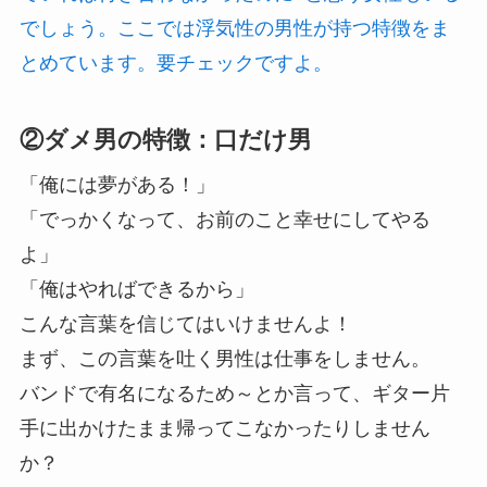
でしょう。ここでは浮気性の男性が持つ特徴をま
とめています。要チェックですよ。
②ダメ男の特徴：口だけ男
「俺には夢がある！」
「でっかくなって、お前のこと幸せにしてやる
よ」
「俺はやればできるから」
こんな言葉を信じてはいけませんよ！
まず、この言葉を吐く男性は仕事をしません。
バンドで有名になるため～とか言って、ギター片
手に出かけたまま帰ってこなかったりしません
か？