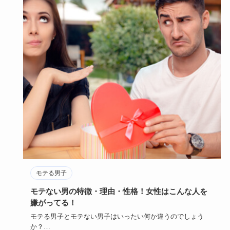
モテる男子
モテない男の特徴・理由・性格！女性はこんな人を
嫌がってる！
モテる男子とモテない男子はいったい何か違うのでしょう
か？