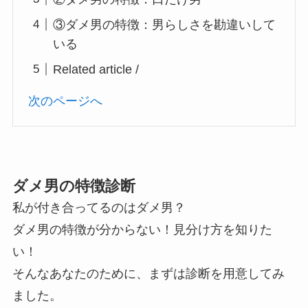
③ダメ男の特徴：男らしさを勘違いして
いる
Related article /
次のページへ
ダメ男の特徴診断
私が付き合ってるのはダメ男？
ダメ男の特徴が分からない！見分け方を知りた
い！
そんなあなたのために、まずは診断を用意してみ
ました。