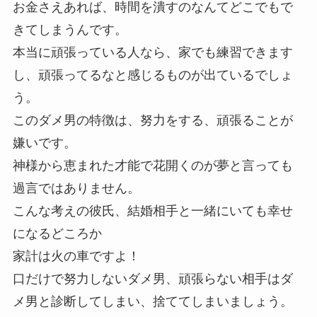
お金さえあれば、時間を潰すのなんてどこでもで
きてしまうんです。
本当に頑張っている人なら、家でも練習できます
し、頑張ってるなと感じるものが出ているでしょ
う。
このダメ男の特徴は、努力をする、頑張ることが
嫌いです。
神様から恵まれた才能で花開くのが夢と言っても
過言ではありません。
こんな考えの彼氏、結婚相手と一緒にいても幸せ
になるどころか
家計は火の車ですよ！
口だけで努力しないダメ男、頑張らない相手はダ
メ男と診断してしまい、捨ててしまいましょう。