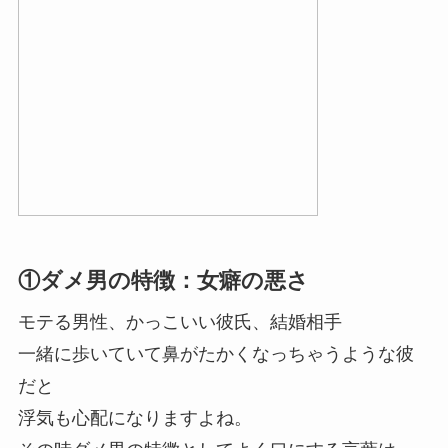
①ダメ男の特徴：女癖の悪さ
モテる男性、かっこいい彼氏、結婚相手
一緒に歩いていて鼻がたかくなっちゃうような彼
だと
浮気も心配になりますよね。