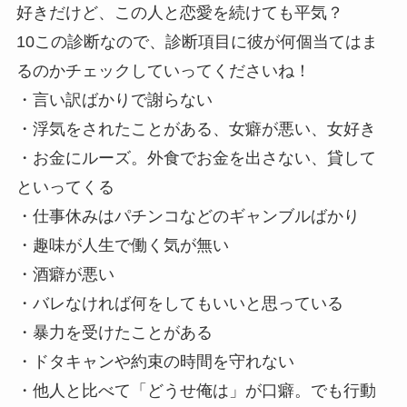
好きだけど、この人と恋愛を続けても平気？
10この診断なので、診断項目に彼が何個当てはま
るのかチェックしていってくださいね！
・言い訳ばかりで謝らない
・浮気をされたことがある、女癖が悪い、女好き
・お金にルーズ。外食でお金を出さない、貸して
といってくる
・仕事休みはパチンコなどのギャンブルばかり
・趣味が人生で働く気が無い
・酒癖が悪い
・バレなければ何をしてもいいと思っている
・暴力を受けたことがある
・ドタキャンや約束の時間を守れない
・他人と比べて「どうせ俺は」が口癖。でも行動