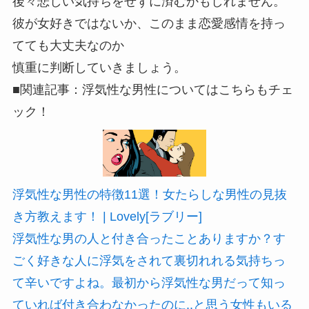
後々悲しい気持ちをせずに済むかもしれません。
彼が女好きではないか、このまま恋愛感情を持っ
てても大丈夫なのか
慎重に判断していきましょう。
■関連記事：浮気性な男性についてはこちらもチェ
ック！
浮気性な男性の特徴11選！女たらしな男性の見抜
き方教えます！ | Lovely[ラブリー]
浮気性な男の人と付き合ったことありますか？す
ごく好きな人に浮気をされて裏切れれる気持ちっ
て辛いですよね。最初から浮気性な男だって知っ
ていれば付き合わなかったのに..と思う女性もいる