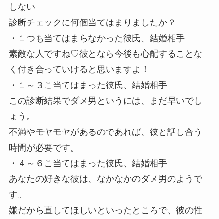
しない
診断チェックに何個当てはまりましたか？
・１つも当てはまらなかった彼氏、結婚相手
素敵な人ですね♡彼となら今後も心配することな
く付き合っていけると思いますよ！
・１～３こ当てはまった彼氏、結婚相手
この診断結果でダメ男というには、まだ早いでし
ょう。
不満やモヤモヤがあるのであれば、彼と話し合う
時間が必要です。
・４～６こ当てはまった彼氏、結婚相手
あなたの好きな彼は、なかなかのダメ男のようで
す。
嫌だから直してほしいといったところで、彼の性