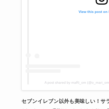
View this post on
A post shared by maRi_om (@o_mari_om
セブンイレブン以外も美味しい！サ