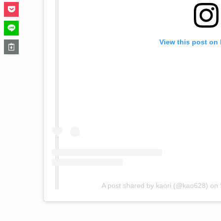
View this post on
A post shared by kaori (@kao628)
on