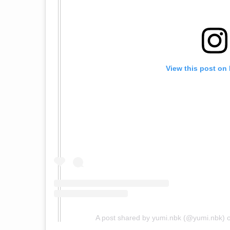
View this post on
A post shared by yumi.nbk (@yumi.nbk)