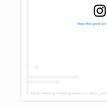
View this post on
A post shared by micchii:sparkles:⚝⚝ (@mi__cch