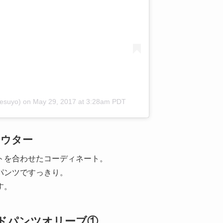
esuyo)
on
May 29, 2017 at 3:28am PDT
アウター
トを合わせたコーディネート。
パンツですっきり。
す。
ドパンツオリーブ①