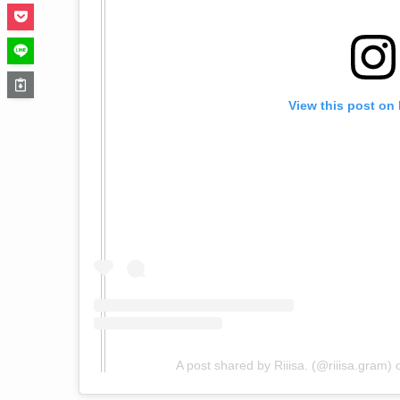
View this post on
A post shared by Riiisa. (@riiisa.gram)