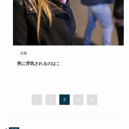
恋愛
男に浮気されるのはこ
1
2
3
4
5