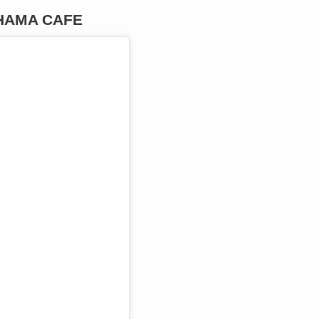
MA CAFE
る