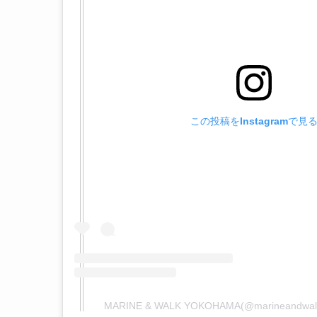
この投稿をInstagramで見
MARINE & WALK YOKOHAMA(@marinean