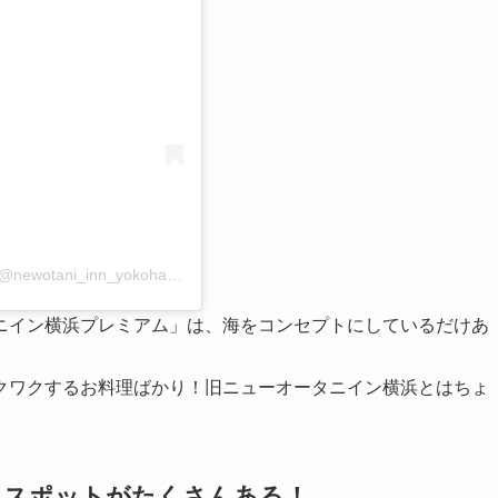
ニューオータニイン横浜プレミアム｜ホテル・グルメ(@newotani_inn_yokohama_premium)がシェアした投稿
ニイン横浜プレミアム」は、海をコンセプトにしているだけあ
クワクするお料理ばかり！旧ニューオータニイン横浜とはちょ
トスポットがたくさんある！