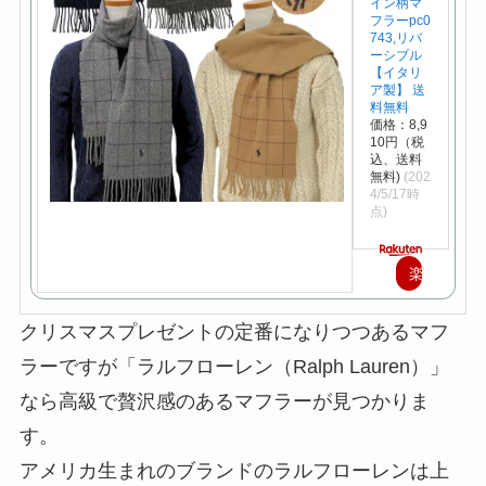
イン柄マ
フラーpc0
743,リバ
ーシブル
【イタリ
ア製】 送
料無料
価格：8,9
10円（税
込、送料
無料)
(202
4/5/17時
点)
楽
天
クリスマスプレゼントの定番になりつつあるマフ
で
ラーですが「ラルフローレン（Ralph Lauren）」
購
なら高級で贅沢感のあるマフラーが見つかりま
入
す。
アメリカ生まれのブランドのラルフローレンは上