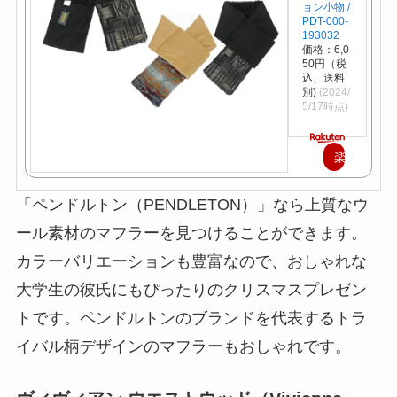
ョン小物 /
PDT-000-
193032
価格：6,0
50円（税
込、送料
別)
(2024/
5/17時点)
楽
天
「ペンドルトン（PENDLETON）」なら上質なウ
で
ール素材のマフラーを見つけることができます。
購
カラーバリエーションも豊富なので、おしゃれな
入
大学生の彼氏にもぴったりのクリスマスプレゼン
トです。ペンドルトンのブランドを代表するトラ
イバル柄デザインのマフラーもおしゃれです。