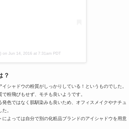
)
on
Jun 14, 2016 at 7:31am PDT
は？
アイシャドウの粉質がしっかりしている！というものでした。
質で粉飛びもせず、モチも良いようです。
る発色ではなく肌馴染みも良いため、オフィスメイクやナチュ
した。
トによっては自分で別の化粧品ブランドのアイシャドウを用意