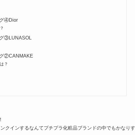
④Dior
？
③LUNASOL
②CANMAKE
は？
！
ランクインするなんてプチプラ化粧品ブランドの中でもかなり