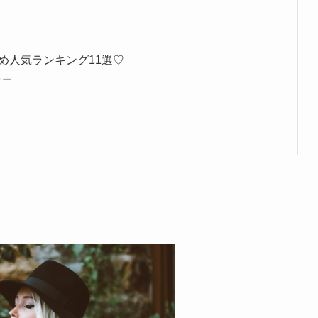
め人気ランキング11選♡
ラー