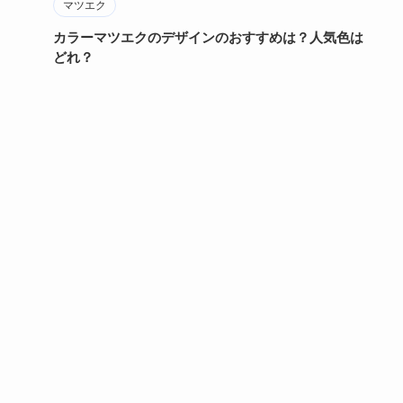
マツエク
カラーマツエクのデザインのおすすめは？人気色は
どれ？
マツエクの黒色や茶色の単色もすてきですが、最近では色が
入ったマツエクカラーが流行っています。カラーマツエクの
いいところは目…
2022年12月22日
1
2
3
4
5
6
7
メイク・コスメ