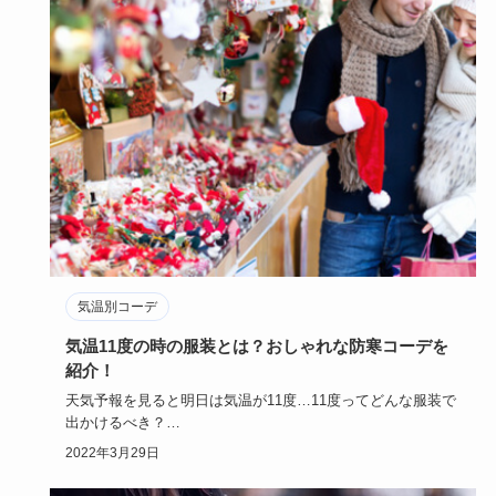
気温別コーデ
気温11度の時の服装とは？おしゃれな防寒コーデを
紹介！
天気予報を見ると明日は気温が11度…11度ってどんな服装で
出かけるべき？
寒い時期でも服装のオシャレも楽しみたい年頃の皆…
2022年3月29日