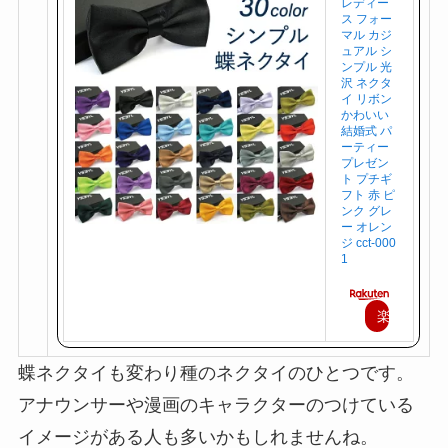
レディー
ス フォー
マル カジ
ュアル シ
ンプル 光
沢 ネクタ
イ リボン
かわいい
結婚式 パ
ーティー
プレゼン
ト プチギ
フト 赤 ピ
ンク グレ
ー オレン
ジ cct-000
1
楽
天
蝶ネクタイも変わり種のネクタイのひとつです。
で
アナウンサーや漫画のキャラクターのつけている
購
イメージがある人も多いかもしれませんね。
入