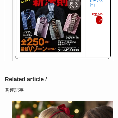
世界文化
社 ]
楽
天
で
購
入
Related article /
関連記事