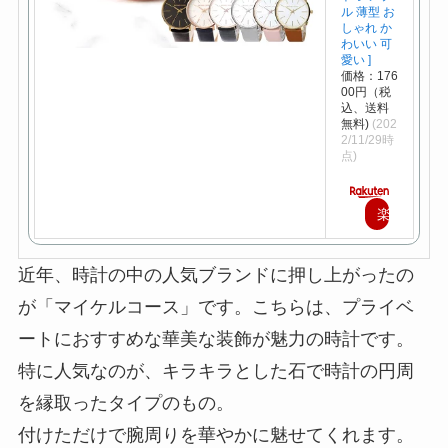
ル 薄型 お
しゃれ か
わいい 可
愛い ]
価格：176
00円（税
込、送料
無料)
(202
2/11/29時
点)
楽
天
近年、時計の中の人気ブランドに押し上がったの
で
が「マイケルコース」です。こちらは、プライベ
購
ートにおすすめな華美な装飾が魅力の時計です。
入
特に人気なのが、キラキラとした石で時計の円周
を縁取ったタイプのもの。
付けただけで腕周りを華やかに魅せてくれます。