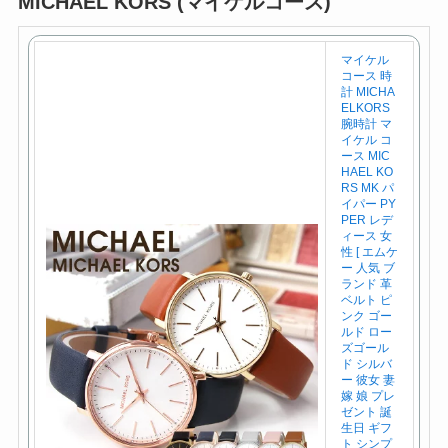
MICHAEL KORS (マイケルコース)
マイケル
コース 時
計 MICHA
ELKORS
腕時計 マ
イケル コ
ース MIC
HAEL KO
RS MK パ
イパー PY
PER レデ
ィース 女
性 [ エムケ
ー 人気 ブ
ランド 革
ベルト ピ
ンク ゴー
ルド ロー
ズゴール
ド シルバ
ー 彼女 妻
嫁 娘 プレ
ゼント 誕
生日 ギフ
ト シンプ