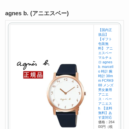
agnes b. (アニエスベー)
【国内正
規品】
【ギフト
包装無
料】 アニ
エスベー
マルチェ
ロ agnes
b. marcell
o 時計 腕
時計 38m
m FCRK9
88 メンズ
男女兼用
アニエ
ス・ベー
アニエス
b. 【送料
無料】あ
す楽対応
価格：264
00円（税