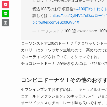
クロワッサン生地にチョコをコーティング
税込108円のお手頃価格✨
#100円わくわく
詳しくは⇒
https://t.co/DylNV17oDa
#ローソ
pic.twitter.com/eSx0fGVu4X
— ローソンストア100 (@lawsonstore_100
ローソンストア100のドーナツ「クロワッサンド
カロリーはクロワッサン生地なので、高めなので
でコーティングされていて、オシャレですね。
チョコレートドーナツが好きな人には、ぜひ食べ
コンビニドーナツ！その他のおす
​​セブンイレブンでおすすめは、「キャラメルオ
コオールドファッション」のキャラメルバージョ
オーソドックスなチョコレート味も良いですが、