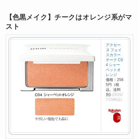
【色黒メイク】チークはオレンジ系がマ
スト
アクセー
ヌ フェイ
スカラー
チーク C0
4 シャー
ベットオ
レンジ
価格：256
5円（税
込、送料
別)
(2020/
7/15時点)
楽
天
で