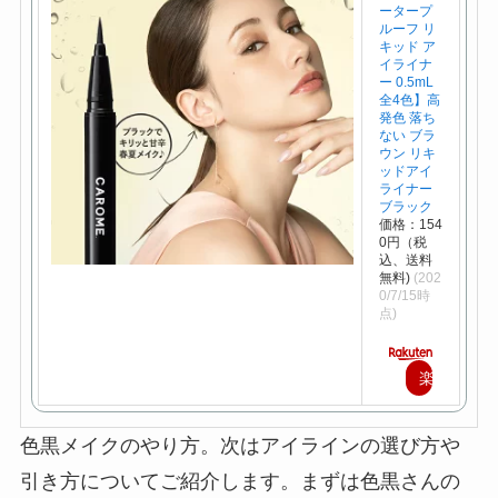
ータープ
ルーフ リ
キッド ア
イライナ
ー 0.5mL
全4色】高
発色 落ち
ない ブラ
ウン リキ
ッドアイ
ライナー
ブラック
価格：154
0円（税
込、送料
無料)
(202
0/7/15時
点)
楽
天
色黒メイクのやり方。次はアイラインの選び方や
で
引き方についてご紹介します。まずは色黒さんの
購