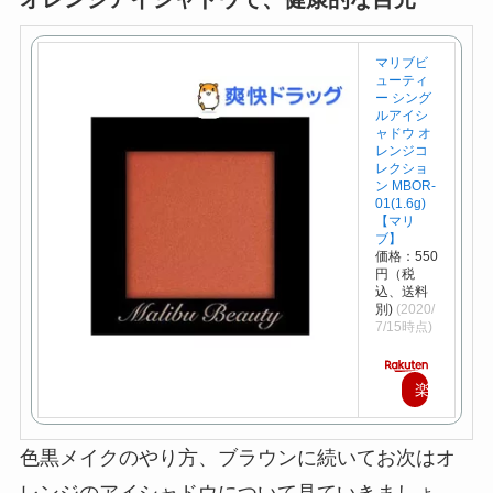
マリブビ
ューティ
ー シング
ルアイシ
ャドウ オ
レンジコ
レクショ
ン MBOR-
01(1.6g)
【マリ
ブ】
価格：550
円（税
込、送料
別)
(2020/
7/15時点)
楽
天
色黒メイクのやり方、ブラウンに続いてお次はオ
で
レンジのアイシャドウについて見ていきましょ