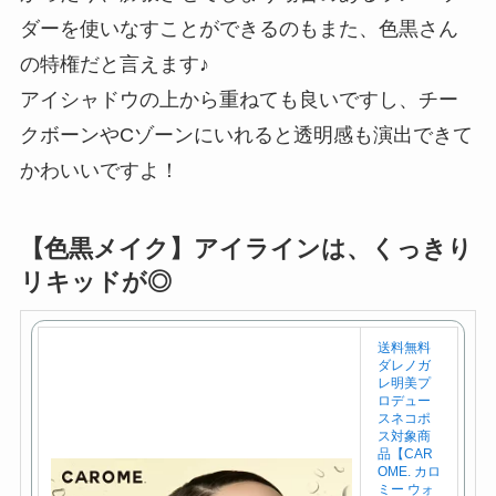
ダーを使いなすことができるのもまた、色黒さん
の特権だと言えます♪
アイシャドウの上から重ねても良いですし、チー
クボーンやCゾーンにいれると透明感も演出できて
かわいいですよ！
【色黒メイク】アイラインは、くっきり
リキッドが◎
送料無料
ダレノガ
レ明美プ
ロデュー
スネコポ
ス対象商
品【CAR
OME. カロ
ミー ウォ