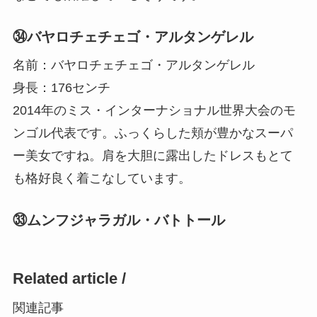
㉞バヤロチェチェゴ・アルタンゲレル
名前：バヤロチェチェゴ・アルタンゲレル
身長：176センチ
2014年のミス・インターナショナル世界大会のモ
ンゴル代表です。ふっくらした頬が豊かなスーパ
ー美女ですね。肩を大胆に露出したドレスもとて
も格好良く着こなしています。
㉝ムンフジャラガル・バトトール
Related article /
関連記事