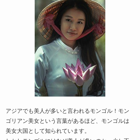
アジアでも美人が多いと言われるモンゴル！モン
ゴリアン美女という言葉があるほど、モンゴルは
美女大国として知られています。