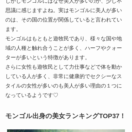
しかしモンゴルにはなぜ美人が多いのか、少し不
思議に感じますよね。実はモンゴルに美人が多い
のは、その国の位置が関係していると言われてい
ます。
モンゴルはもともと遊牧民であり、様々な国や地
域の人種と触れ合うことが多く、ハーフやクォー
ターが多いという特徴があります。
さらに女性も遊牧民として力仕事などで体を動か
している人が多く、非常に健康的でセクシーなス
タイルの女性が多いのも美人が多い理由の１つに
なっているようです♡
モンゴル出身の美女ランキングTOP37！