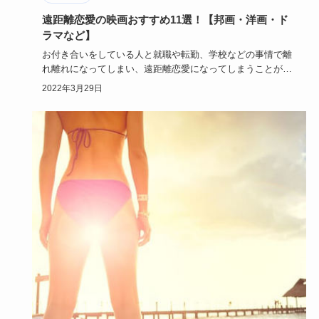
遠距離恋愛の映画おすすめ11選！【邦画・洋画・ド
ラマなど】
お付き合いをしている人と就職や転勤、学校などの事情で離
れ離れになってしまい、遠距離恋愛になってしまうことがあ
ります。会いた…
2022年3月29日