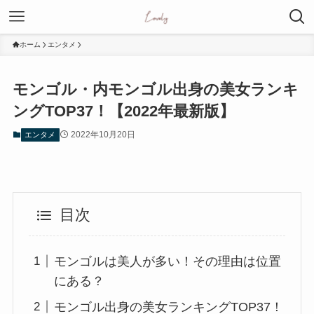
ホーム
エンタメ
モンゴル・内モンゴル出身の美女ランキ
ングTOP37！【2022年最新版】
2022年10月20日
エンタメ
目次
モンゴルは美人が多い！その理由は位置
にある？
モンゴル出身の美女ランキングTOP37！