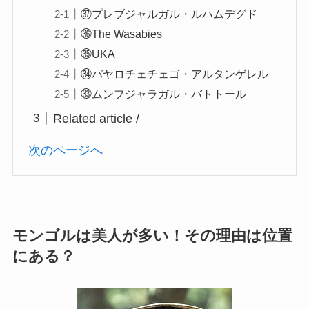
㊲プレブジャルガル・ルハムデグド
㊱The Wasabies
㉟UKA
㉞バヤロチェチェゴ・アルタンゲレル
㉝ムンフジャラガル・バトトール
Related article /
次のページへ
モンゴルは美人が多い！その理由は位置
にある？