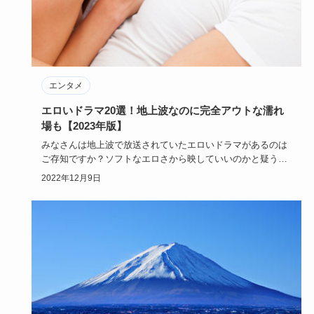
エンタメ
エロいドラマ20選！地上波なのに完全アウトな濡れ
場も【2023年版】
みなさんは地上波で放送されていたエロいドラマがあるのは
ご存知ですか？ソフトなエロさから映していいのかと疑うほ
どの過激なシー…
2022年12月9日