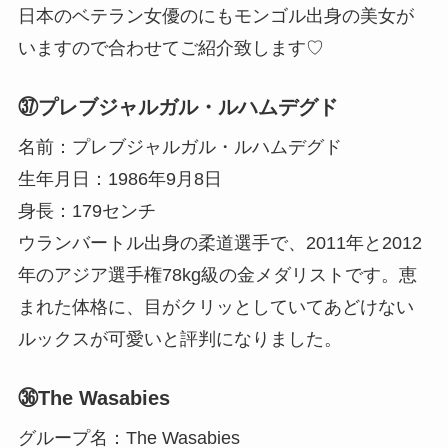
日本のベテラン女優のにもモンゴル出身の美女が
いますので合わせてご紹介致します♡
㊲プレブジャルガル・ルハムデグド
名前：プレブジャルガル・ルハムデグド
生年月日：1986年9月8日
身長：179センチ
ウランバートル出身の柔道選手で、2011年と2012
年のアジア選手権78kg級の金メダリストです。恵
まれた体格に、目がクリッとしていてあどけない
ルックスが可愛いと評判になりました。
㊱The Wasabies
グループ名：The Wasabies