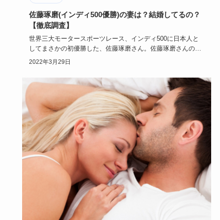
佐藤琢磨(インディ500優勝)の妻は？結婚してるの？
【徹底調査】
世界三大モータースポーツレース、インディ500に日本人と
してまさかの初優勝した、佐藤琢磨さん。佐藤琢磨さんの年
収は？結婚は…
2022年3月29日