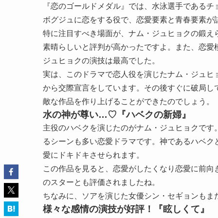
『恋のゴールドメダル』では、水泳選手であるチ
ボグジュに恋をする役で、恋愛要素と青春要素が
特に注目すべき場面が、ナム・ジュヒョクの鍛え
素晴らしいと評判が高かったですよ。また、恋愛
ジュヒョクの演技は最高でした。
実は、このドラマで恋人役を演じたナム・ジュヒ
から交際宣言をしています。その後すぐに破局し
敵な作品を作り上げることができたのでしょう。
水の神が尊い…♡『ハベクの新婦』
主役のハベクを演じたのがナム・ジュヒョクです
るシーンも多い恋愛ドラマです。神であるハベク
愛にドキドキさせられます。
この作品を見ると、恋愛がしたくなり恋愛に前向
のスターとも評価されましたね。
ちなみに、ソアを演じた女優シン・セギョンもま
様々な感情の演技が好評！『眩しくて』