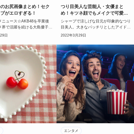
子のお尻画像まとめ！セク
つり目美人な芸能人・女優まと
ップがエロすぎる！
め！キツネ顔でもメイクで可愛
く！
ニュース☆AKB48を卒業後
シャープで涼しげな目元が印象的なつり
メ界で活躍を続ける大島優子。
目美人。大きなパッチリとしたアイドル
・女優と活躍の幅を広げ、キュ
顔の芸能人が多い中、クールな印象のつ
月29日
2022年3月29日
顔と…
り目美人の芸能…
エンタメ