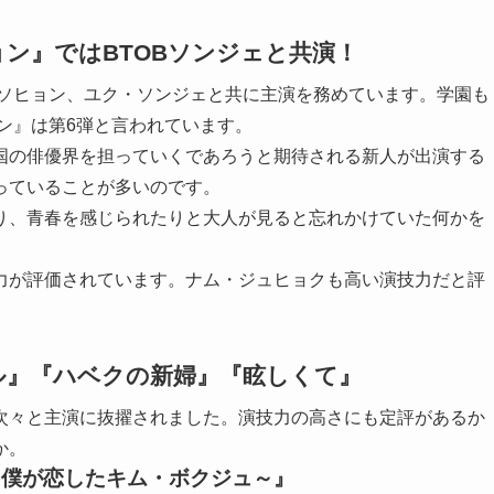
ン』ではBTOBソンジェと共演！
・ソヒョン、ユク・ソンジェと共に主演を務めています。学園も
ョン』は第6弾と言われています。
国の俳優界を担っていくであろうと期待される新人が出演する
っていることが多いのです。
り、青春を感じられたりと大人が見ると忘れかけていた何かを
力が評価されています。ナム・ジュヒョクも高い演技力だと評
ル』『ハベクの新婦』『眩しくて』
次々と主演に抜擢されました。演技力の高さにも定評があるか
か。
～僕が恋したキム・ボクジュ～』