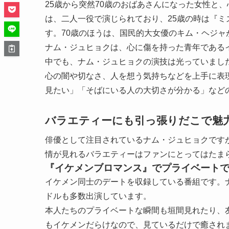
25歳から突然70歳のおばあさんになった女性と
は、二人一役で演じられており、25歳の時は『
す。70歳のほうは、国民的大女優のキム・ヘジャ
ナム・ジュヒョクは、心に傷を持った青年である
中でも、ナム・ジュヒョクの演技は光っていまし
心の闇や切なさ、人を想う気持ちなどを上手に表
見たい」「そばにいる人の大切さが分かる」など
バラエティーにも引っ張りだこで魅
俳優として注目されているナム・ジュヒョクです
情が見れるバラエティーはファンにとってはたま
『イケメンブロマンス』でプライベート
イケメン同士のデートを収録している番組です。ナム
ドルも多数出演しています。
本人たちのプライベートな瞬間も垣間見れたり、
もイケメンだらけなので、見ているだけで癒され