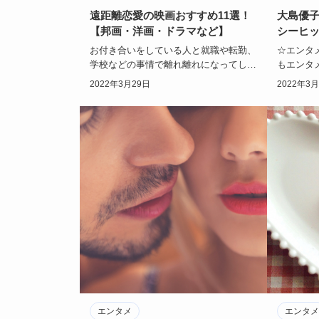
遠距離恋愛の映画おすすめ11選！
大島優
【邦画・洋画・ドラマなど】
シーヒ
お付き合いをしている人と就職や転勤、
☆エンタメ
学校などの事情で離れ離れになってしま
もエンタ
い、遠距離恋愛になってしまうことがあ
タレント
2022年3月29日
2022年3
ります。会いた…
ートな笑
エンタメ
エンタメ