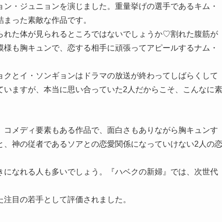
ョン・ジュニョンを演じました。重量挙げの選手であるキム・
詰まった素敵な作品です。
られた体が見られるところではないでしょうか♡割れた腹筋が
模様も胸キュンで、恋する相手に頑張ってアピールするナム・
ョクとイ・ソンギョンはドラマの放送が終わってしばらくして
ていますが、本当に思い合っていた2人だからこそ、こんなに
。コメディ要素もある作品で、面白さもありながら胸キュンす
と、神の従者であるソアとの恋愛関係になっていけない2人の
きになれる人も多いでしょう。『ハベクの新婦』では、次世代
た注目の若手として評価されました。