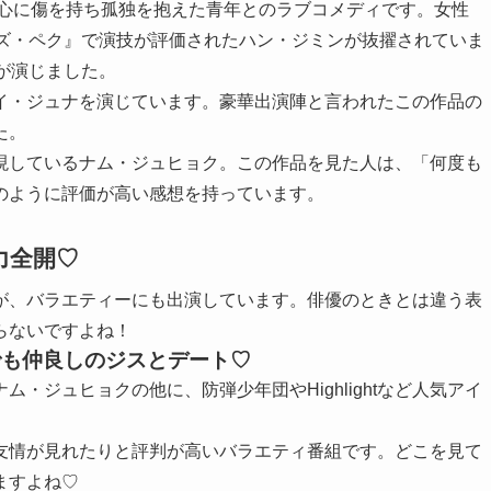
、心に傷を持ち孤独を抱えた青年とのラブコメディです。女性
ミズ・ペク』で演技が評価されたハン・ジミンが抜擢されていま
が演じました。
イ・ジュナを演じています。豪華出演陣と言われたこの作品の
た。
現しているナム・ジュヒョク。この作品を見た人は、「何度も
のように評価が高い感想を持っています。
力全開♡
が、バラエティーにも出演しています。俳優のときとは違う表
らないですよね！
でも仲良しのジスとデート♡
・ジュヒョクの他に、防弾少年団やHighlightなど人気アイ
友情が見れたりと評判が高いバラエティ番組です。どこを見て
ますよね♡