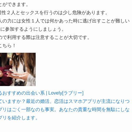
とができます。
男性２人とセックスを行うのは少し危険があります。
人の力には女性１人では何かあった時に逃げ出すことが難しい
スに参加するようにしましょう。
ので利用する際は注意することが大切です。
こちら！
めの出会い系 | Lovely[ラブリー]
ていますか？最近の婚活、恋活はスマホアプリが主流になりつ
プリはごく一部なのも事実。あなたの貴重な時間を無駄にしな
プリを紹介します。