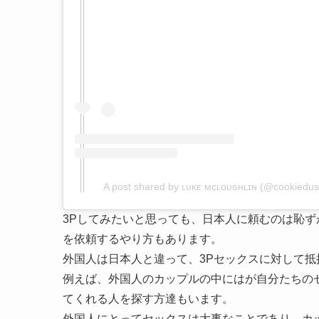
A post shared by ʟᴜᴋᴇ ᴍᴄʟᴏᴜɢʜʟɪɴ (@cookiedus
3Pしてみたいと思っても、日本人に頼むのは恥ず
を依頼するやり方もあります。
外国人は日本人と違って、3Pセックスに対して
例えば、外国人のカップルの中にはが自分たちの
てくれる人を探す方達もいます。
外国人にとってセックスは大事なことであり、カ