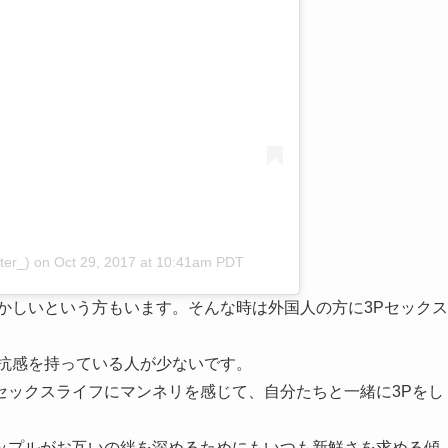
ter_)
on
Oct 29, 2017 at 10:41am PDT
かしいという方もいます。そんな時は外国人の方に3Pセックス
抵抗感を持っている人が少ないです。
セックスライフにマンネリを感じて、自分たちと一緒に3Pをし
ップルがお互いの絆を深めるためにもいつも新鮮さを求める傾