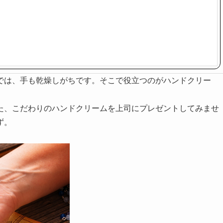
では、手も乾燥しがちです。そこで役立つのがハンドクリー
た、こだわりのハンドクリームを上司にプレゼントしてみませ
ず。