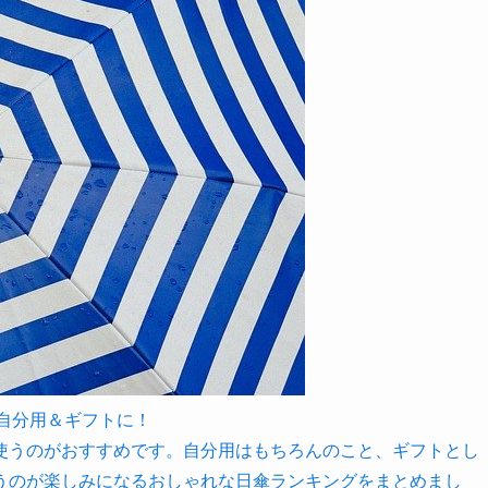
｜自分用＆ギフトに！
使うのがおすすめです。自分用はもちろんのこと、ギフトとし
うのが楽しみになるおしゃれな日傘ランキングをまとめまし