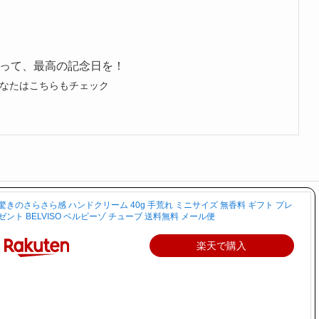
贈って、最高の記念日を！
なたはこちらもチェック
驚きのさらさら感 ハンドクリーム 40g 手荒れ ミニサイズ 無香料 ギフト プレ
ゼント BELVISO ベルビーゾ チューブ 送料無料 メール便
楽天で購入