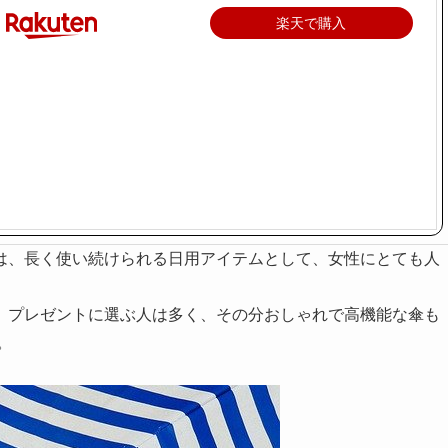
楽天で購入
は、長く使い続けられる日用アイテムとして、女性にとても人
、プレゼントに選ぶ人は多く、その分おしゃれで高機能な傘も
。