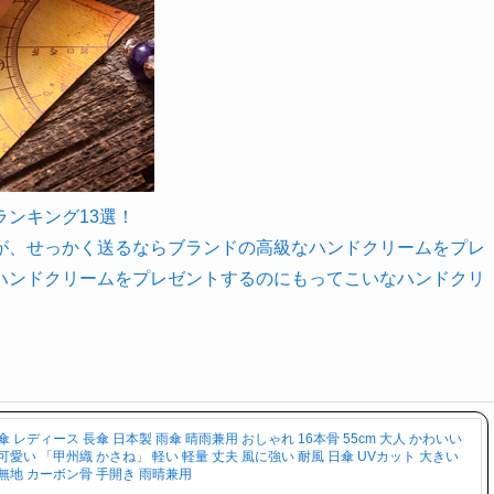
ンキング13選！
が、せっかく送るならブランドの高級なハンドクリームをプレ
ハンドクリームをプレゼントするのにもってこいなハンドクリ
傘 レディース 長傘 日本製 雨傘 晴雨兼用 おしゃれ 16本骨 55cm 大人 かわいい
可愛い 「甲州織 かさね」 軽い 軽量 丈夫 風に強い 耐風 日傘 UVカット 大きい
無地 カーボン骨 手開き 雨晴兼用