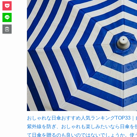
おしゃれな日傘おすすめ人気ランキングTOP33
紫外線を防ぎ、おしゃれも楽しみたいなら日傘を
て日傘を贈るのも良いのではないでしょうか。使