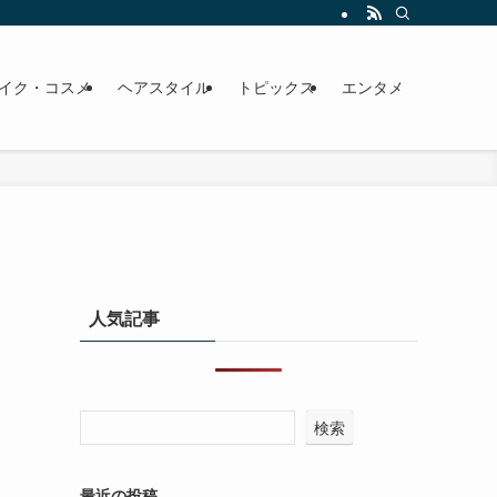
イク・コスメ
ヘアスタイル
トピックス
エンタメ
人気記事
検索
最近の投稿