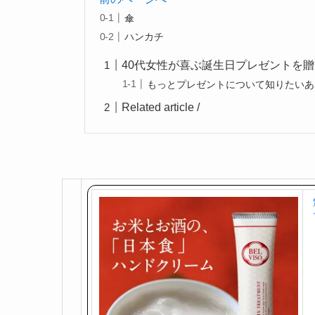
傘
ハンカチ
40代女性が喜ぶ誕生日プレゼントを
もっとプレゼントについて知りたいあ
Related article /