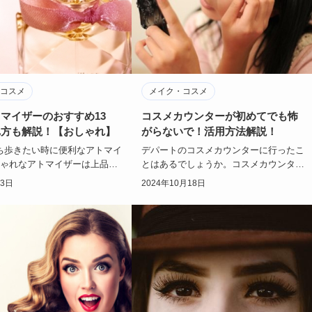
コスメ
メイク・コスメ
マイザーのおすすめ13
コスメカウンターが初めてでも怖
れ方も解説！【おしゃれ】
がらないで！活用方法解説！
ち歩きたい時に便利なアトマイ
デパートのコスメカウンターに行ったこ
しゃれなアトマイザーは上品で
とはあるでしょうか。コスメカウンター
く、持ってるだけで心がときめ
はちょっと敷居が高く感じますよね。で
月3日
2024年10月18日
すよね…
も大丈夫です！…