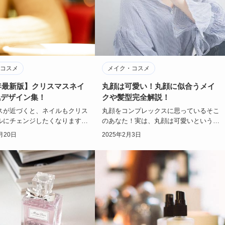
コスメ
メイク・コスメ
2年最新版】クリスマスネイ
丸顔は可愛い！丸顔に似合うメイ
気デザイン集！
クや髪型完全解説！
スが近づくと、ネイルもクリス
丸顔をコンプレックスに思っているそこ
ルにチェンジしたくなります
のあなた！実は、丸顔は可愛いという意
2年は、どんなクリスマスネイ
見が多いんです。頬がふっくらとしてい
月20日
2025年2月3日
るので…
て愛嬌があって…