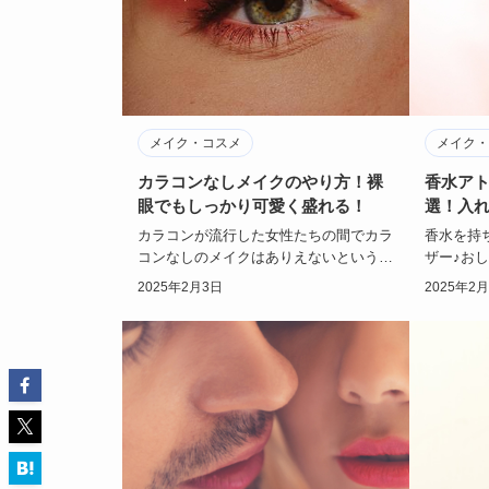
メイク・コスメ
メイク・
カラコンなしメイクのやり方！裸
香水アト
眼でもしっかり可愛く盛れる！
選！入
カラコンが流行した女性たちの間でカラ
香水を持
コンなしのメイクはありえないというほ
ザー♪お
どにまでなっていますが、実はそろそろ
大人っぽ
2025年2月3日
2025年2
カラコンをやめ…
いてきま