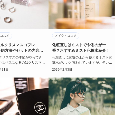
コスメ
メイク・コスメ
ールクリスマスコフレ
化粧直しはミストでやるのが一
！予約方法やセットの内容
番？おすすめミスト化粧水紹介！
もクリスマスの季節がやってき
化粧直しに化粧の上から使えるミスト化
やはり気になるのはクリスマス
粧水がいいと言われていますが、使い方
SNSでも話題になっており、
はどうやったらいいのでしょうか？！乳
月31日
2025年2月3日
コフ…
液や美容液も必…