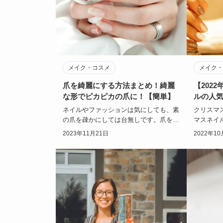
メイク・コスメ
メイク・
爪を綺麗にする方法まとめ！綺麗
【202
な形でピカピカの爪に！【簡単】
ルの人
ネイルやファッションは気にしても、素
クリスマ
の爪を疎かにしては台無しです。爪を綺
マスネイ
麗にする方法って知っているようで知ら
ね。202
2023年11月21日
2022年10
ないですよね？…
ルが流行