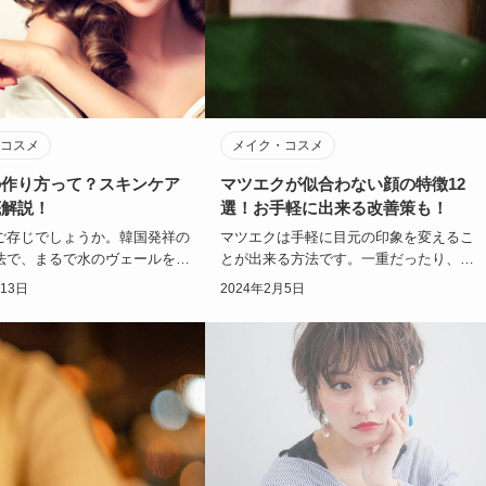
コスメ
メイク・コスメ
の作り方って？スキンケア
マツエクが似合わない顔の特徴12
底解説！
選！お手軽に出来る改善策も！
ご存じでしょうか。韓国発祥の
マツエクは手軽に目元の印象を変えるこ
法で、まるで水のヴェールをま
とが出来る方法です。一重だったり、目
のような美肌を作ることができ
が小さいと感じていたりする方は、マツ
月13日
2024年2月5日
。今回…
エクで目元の印…