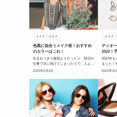
メイク・コスメ
メイク・
色黒に似合うメイク術！おすすめ
ディオ
のカラーはこれ！
2022
は？
生まれつき小麦肌よりだったり、部活や
2022年
仕事で日に焼けてしまったりで、人より
ました！
も色黒な方。色黒の方にとって、自分に
コフレ。
2025年2月3日
2022年10
はどのようなメ…
気になる