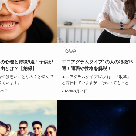
心理学
の心理と特徴9選！子供が
エニアグラムタイプ1の人の特徴15
理由とは？【納得】
選！適職や性格を解説！
なのは悪いことなの？と悩んで
エニアグラムタイプ1の人は、「改革」
多くいます。
と言われていますが、それってもっと細
為に子供嫌いを直したいけれ
かく説明するとどうゆうことを表すので
月29日
2022年8月26日
なか好きになれない。…
しょうか？
…