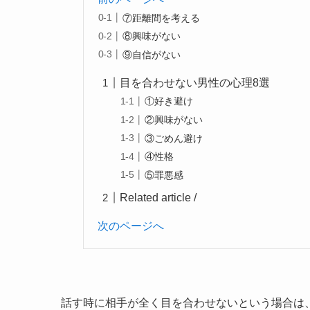
⑦距離間を考える
⑧興味がない
⑨自信がない
目を合わせない男性の心理8選
①好き避け
②興味がない
③ごめん避け
④性格
⑤罪悪感
Related article /
次のページへ
話す時に相手が全く目を合わせないという場合は