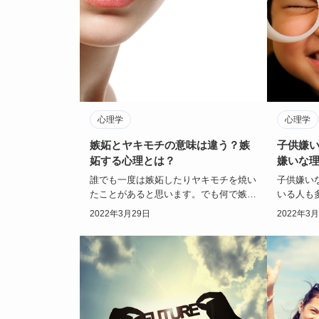
心理学
心理学
嫉妬とヤキモチの意味は違う？嫉
子供嫌い
妬する心理とは？
嫌いな
誰でも一度は嫉妬したりヤキモチを焼い
子供嫌い
たことがあると思います。でも何で嫉妬
いる人も
やヤキモチという感情が出てしまうので
結婚する
2022年3月29日
2022年3
しょうか？そし…
ど、なか